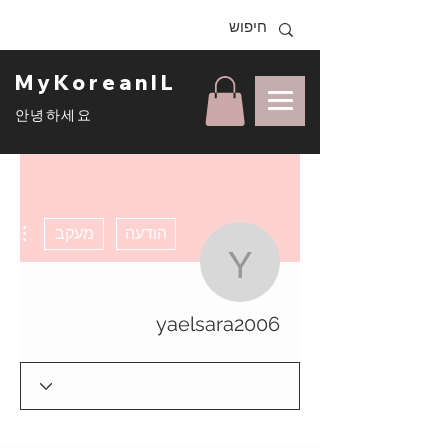
MyKoreanIL
안녕하세요
ons
הודעה
מעקב
yaelsara2006
yaelsara2006