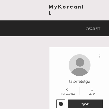
MyKoreanI
L
דף הבית
More actions
talorfetetgu
0
1
עוקב
במעקב אחר
מעקב