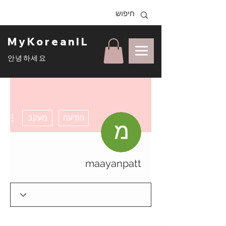
MyKoreanIL
안녕하세요
ons
הודעה
מעקב
maayanpatt