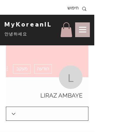
MyKoreanIL
안녕하세요
ons
הודעה
מעקב
LIRAZ AMBAYE
LIRAZ AMBAYE