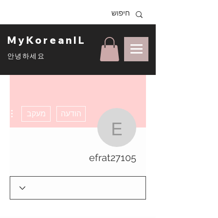
MyKoreanIL
안녕하세요
ons
הודעה
מעקב
efrat27105
efrat27105