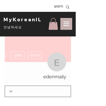
MyKoreanIL
안녕하세요
ons
הודעה
מעקב
edenmaily
edenmaily