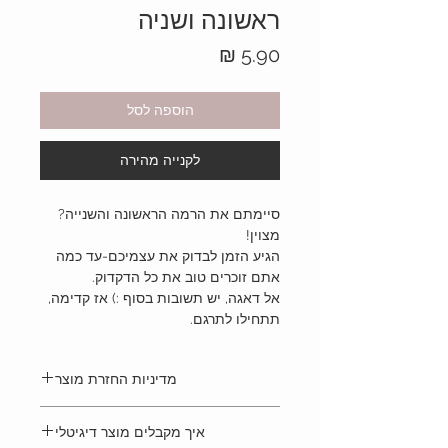
ראשונה ושניה
מחיר
הוספה לסל
לקנייה מהירה
סיימתם את הרמה הראשונה והשנייה?
מצוין!
הגיע הזמן לבדוק את עצמיכם-עד כמה
אתם זוכרים טוב את כל הדקדוק.
אל דאגה, יש תשובות בסוף :) אז קדימה,
תתחילו לתרגם.
מדיניות החזרת מוצר
על פי תקנות הגנת הצרכן (ביטול עסקה),
איך מקבלים מוצר דיגיטלי
תשע”א-2020, סעיף 6-א’ סעיף קטן 7. יש הגבלת