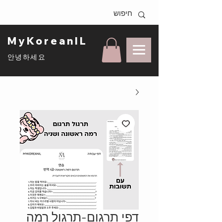
MyKoreanIL
안녕하세요
דפי תרגום-תרגול רמה