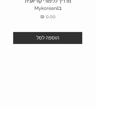
מדריך ללימודי קוריאנית
חוברת
בMykoreanil
מחיר
הוספה לסל