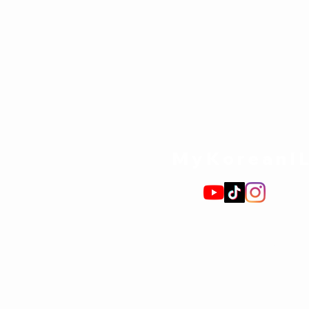
MyKoreanI
תקנון האתר
כוכבים והנחות
חנות ספרי לימוד
האקדמיה לקוריאנית
קבוצות