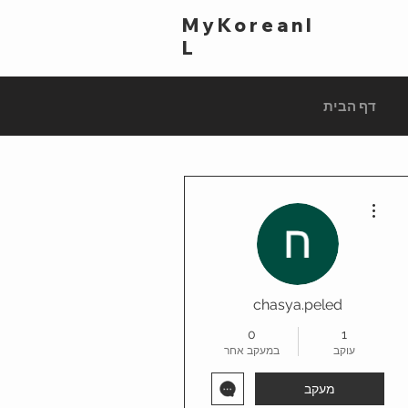
MyKoreanI
L
דף הבית
More actions
chasya.peled
0
1
עוקב
במעקב אחר
מעקב