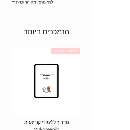
למי מתאימה החוברת
הספר מתאים למי שסיים רמה 2.
הנמכרים ביותר
מוצר דיגיטלי
מוצר פ
מדריך ללימודי קוריאנית
חוברת
בMykoreanil