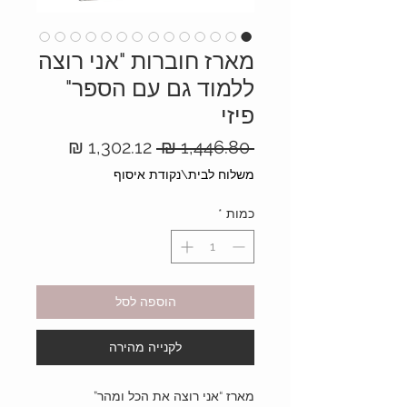
מארז חוברות "אני רוצה
ללמוד גם עם הספר"
פיזי
מחיר
מחיר
 ‏1,446.80 ‏₪ 
רגיל
מבצע
משלוח לבית\נקודת איסוף
כמות
*
הוספה לסל
לקנייה מהירה
מארז “אני רוצה את הכל ומהר”