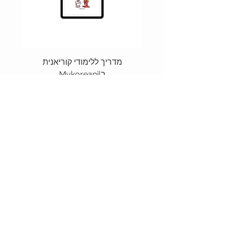
מדריך ללימודי קוריאנית
חוברת
בMykoreanil
מחיר
הוספה לסל
MyKoreanIL
תקנון האתר