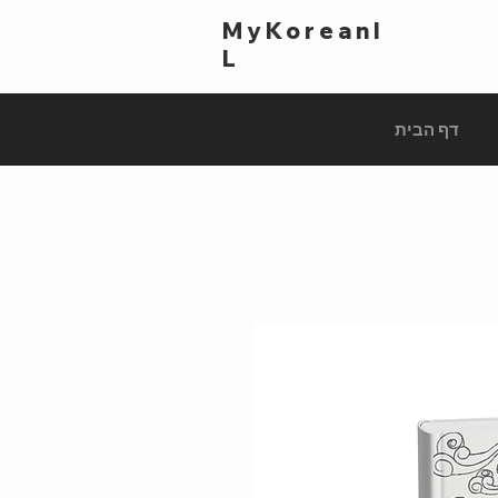
MyKoreanI
L
דף הבית