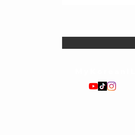
MyKoreanI
תקנון האתר
כוכבים והנחות
חנות ספרי לימוד
האקדמיה לקוריאנית