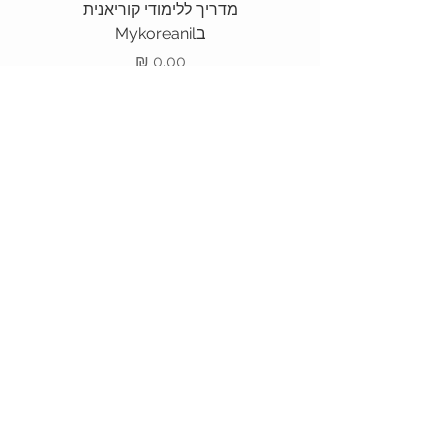
מדריך ללימודי קוריאנית
חוברת
בMykoreanil
מחיר
הוספה לסל
MyKoreanIL
תקנון האתר
כוכבים והנחות
חנות ספרי לימוד
האקדמיה לקוריאנית
קבוצות
צור קשר