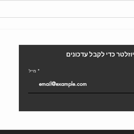
הכירו את המורים שלנו
איך ל
בMykoreanil
בקורי
L
וזלטר כדי לקבל עדכונים
מייל