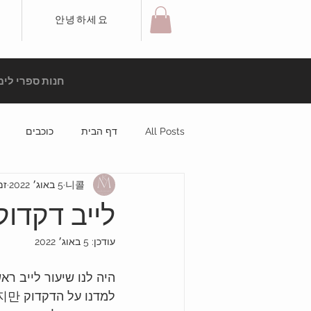
안녕하세요
חנות ספרי לימ
All Posts
דף הבית
כוכבים
니콜
5 באוג׳ 2022
זמן
לייב דקדוק-만
עודכן:
5 באוג׳ 2022
היה לנו שיעור לייב ראש
למדנו על הדקדוק 지만 שהוא בעצם אומר "אבל".