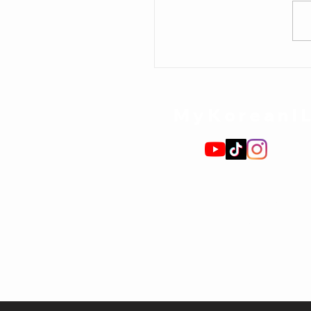
ומדים לקרוא ולכתוב
אנית?
MyKoreanI
תקנון האתר
כוכבים והנחות
חנות ספרי לימוד
האקדמיה לקוריאנית
קבוצות
צור קשר