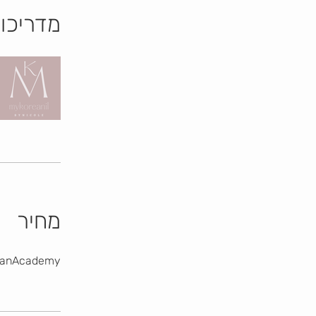
מדריכו
מחיר
MyKoreanAcademy שנתי, ‏.00