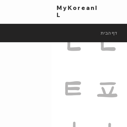
MyKoreanI
L
דף הבית