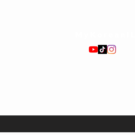
MyKoreanI
תקנון האתר
כוכבים והנחות
חנות ספרי לימוד
האקדמיה לקוריאנית
קבוצות
צור קשר