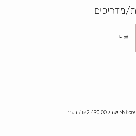
ת/מדריכים
니콜
2,490 ‏₪ / בשנה