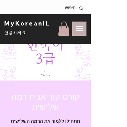
MyKoreanIL
안녕하세요
קורס קוריאנית רמה
שלישית
תתחילו ללמוד את הרמה השלישית