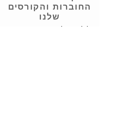
החוברות והקורסים
שלנו
לכל קורס שלנו התאמנו את החוברות
הטובות ביותר, והכי חשוב? הכל
בעברית.
לקורסים